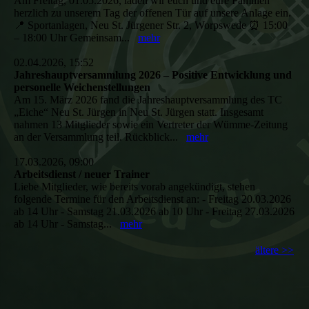
Am Freitag, 01.05.2026, laden wir euch und eure Familien
herzlich zu unserem Tag der offenen Tür auf unsere Anlage ein.
📍 Sportanlagen, Neu St. Jürgener Str. 2, Worpswede ⏰ 15:00
– 18:00 Uhr Gemeinsam...
mehr
02.04.2026, 15:52
Jahreshauptversammlung 2026 – Positive Entwicklung und
personelle Weichenstellungen
Am 15. März 2026 fand die Jahreshauptversammlung des TC
„Eiche“ Neu St. Jürgen in Neu St. Jürgen statt. Insgesamt
nahmen 13 Mitglieder sowie ein Vertreter der Wümme-Zeitung
an der Versammlung teil. Rückblick...
mehr
17.03.2026, 09:00
Arbeitsdienst / neuer Trainer
Liebe Mitglieder, wie bereits vorab angekündigt, stehen
folgende Termine für den Arbeitsdienst an: - Freitag 20.03.2026
ab 14 Uhr - Samstag 21.03.2026 ab 10 Uhr - Freitag 27.03.2026
ab 14 Uhr - Samstag...
mehr
ältere >>