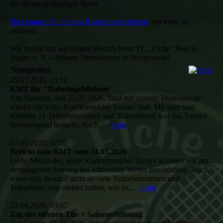
für diesen großartigen Sport.
Hier kannst Du mit uns Kontakt aufnehmen
, um mehr zu
erfahren.
Wir freuen uns auf deinen Besuch beim TC „Eiche“ Neu St.
Jürgen e. V. – deinem Tennisverein in Worpswede!
Neuigkeiten
25.07.2026, 13:11
KMT für "Daheimgebliebene"
Am Samstag, den 25.07.2026, fand auf unserer Tennisanlage
wieder ein tolles Kuddelmuddel-Turnier statt. Mit sage und
schreibe 21 Teilnehmerinnen und Teilnehmern war das Turnier
hervorragend besucht. Nach...
mehr
27.05.2026, 07:57
Bericht zum KMT vom 24.05.2026
Liebe Mitglieder, unser Kuddelmuddel-Turnier konnten wir am
vergangenen Sonntag bei schönstem Wetter durchführen. Auch
wenn sich diesmal nicht so viele Teilnehmerinnen und
Teilnehmer angemeldet hatten, war es...
mehr
22.04.2026, 09:47
Tag der offenen Tür + Saisoneröffnung