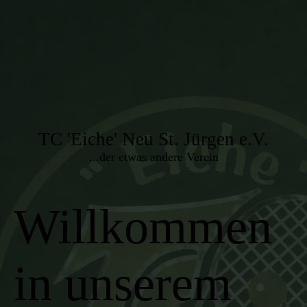
TC 'Eiche' Neu St. Jürgen e.V.
...der etwas andere Verein
Willkommen
in unserem