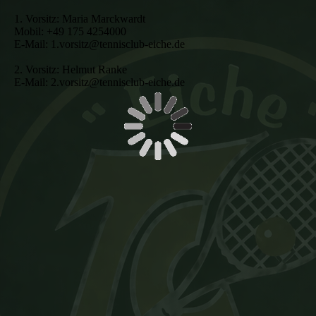
1. Vorsitz: Maria Marckwardt
Mobil: +49 175 4254000
E-Mail: 1.vorsitz@tennisclub-eiche.de
2. Vorsitz: Helmut Ranke
E-Mail: 2.vorsitz@tennisclub-eiche.de