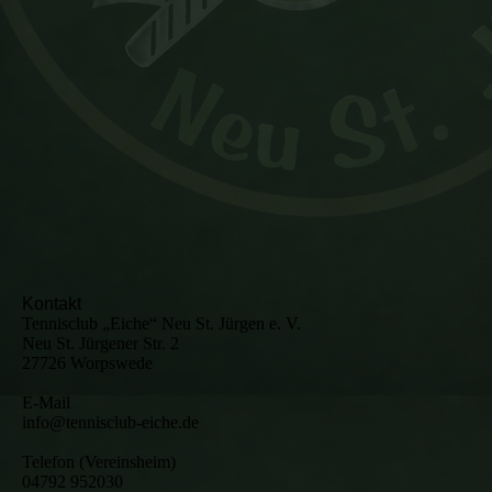
Kontakt
Tennisclub „Eiche“ Neu St. Jürgen e. V.
Neu St. Jürgener Str. 2
27726 Worpswede
E-Mail
info@tennisclub-eiche.de
Telefon (Vereinsheim)
04792 952030