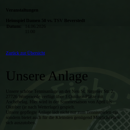
Veranstaltungen
Heimspiel Damen 50 vs. TSV Beverstedt
Datum:
14.06.2026
11:00
Zurück zur Übersicht
Unsere Anlage
Unsere schöne Tennisanlage an der Neu St. Jürgener Str. 2,
27726 Worpswede verfügt über 3 Outdoor-Plätze mit
Aschebelag. Hier wird in der Sommersaison von April bis
Oktober (je nach Wetterlage) gespielt.
Unsere gepflegte Anlage lädt nicht nur zum Tennisspielen ein,
sondern bietet auch für die Kleinsten genügend Möglichkeiten
sich auszutoben.