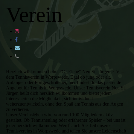
Verein
Herzlich willkommen beim TC „Eiche“ Neu St. Jürgen e. V. –
dem Tennisverein in Worpswede. Egal ob jung oder alt,
Anfänger oder Fortgeschrittener, hier findest du das passende
Angebot für Tennis in Worpswede. Unser Tennisverein Neu St.
Jürgen heißt dich herzlich willkommen und bietet jedem
Interessierten die Möglichkeit, sich individuell
weiterzuentwickeln, ohne den Spaß am Tennis aus den Augen
zu verlieren.
Unser Vereinsleben wird von rund 100 Mitgliedern aktiv
gestaltet. Ob Tennisneuling oder erfahrener Spieler – bei uns ist
jeder herzlich willkommen. Werd´ auch Sie Teil unseres
Tennisvereins in Worpswede und teilen Sie unsere Leidenschaft