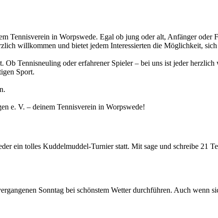
 Tennisverein in Worpswede. Egal ob jung oder alt, Anfänger oder For
zlich willkommen und bietet jedem Interessierten die Möglichkeit, sic
. Ob Tennisneuling oder erfahrener Spieler – bei uns ist jeder herzlic
tigen Sport.
n.
gen e. V. – deinem Tennisverein in Worpswede!
der ein tolles Kuddelmuddel-Turnier statt. Mit sage und schreibe 21 
vergangenen Sonntag bei schönstem Wetter durchführen. Auch wenn sic