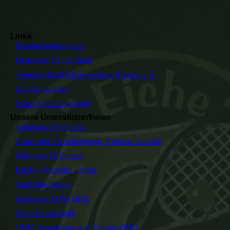
Links
Platzbuchungssystem
Deutscher Tennis Bund
Tennisverband Niedersachsen-Bremen e.V.
Mitglied werden
WhatsApp-Community
Unsere UnterstützerInnen
Autohaus Dieckmann
Concordia Versicherungen, Andreas Schmidt
Hörgeräte Grellmann
Kück - Fahrräder + mehr
Opel Dieckmann
Sparkasse ROW OHZ
Strub Haustechnik
VHG Vespermann und Fahrner OHG