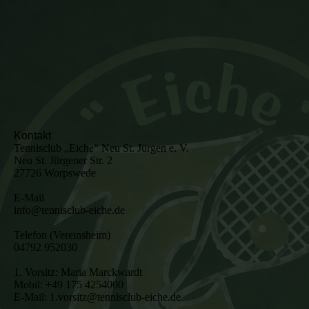
Kontakt
Tennisclub „Eiche“ Neu St. Jürgen e. V.
Neu St. Jürgener Str. 2
27726 Worpswede
E-Mail
info@tennisclub-eiche.de
Telefon (Vereinsheim)
04792 952030
1. Vorsitz: Maria Marckwardt
Mobil: +49 175 4254000
E-Mail: 1.vorsitz@tennisclub-eiche.de