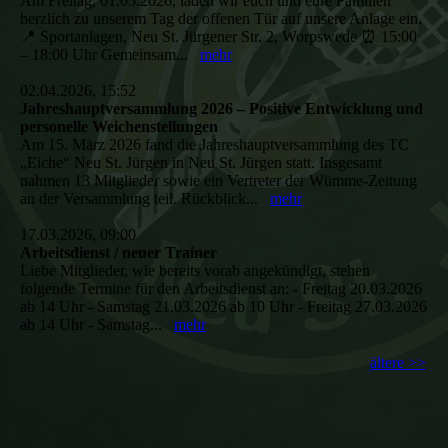
Am Freitag, 01.05.2026, laden wir euch und eure Familien
herzlich zu unserem Tag der offenen Tür auf unsere Anlage ein.
📍 Sportanlagen, Neu St. Jürgener Str. 2, Worpswede ⏰ 15:00
– 18:00 Uhr Gemeinsam...
mehr
02.04.2026, 15:52
Jahreshauptversammlung 2026 – Positive Entwicklung und
personelle Weichenstellungen
Am 15. März 2026 fand die Jahreshauptversammlung des TC
„Eiche“ Neu St. Jürgen in Neu St. Jürgen statt. Insgesamt
nahmen 13 Mitglieder sowie ein Vertreter der Wümme-Zeitung
an der Versammlung teil. Rückblick...
mehr
17.03.2026, 09:00
Arbeitsdienst / neuer Trainer
Liebe Mitglieder, wie bereits vorab angekündigt, stehen
folgende Termine für den Arbeitsdienst an: - Freitag 20.03.2026
ab 14 Uhr - Samstag 21.03.2026 ab 10 Uhr - Freitag 27.03.2026
ab 14 Uhr - Samstag...
mehr
ältere >>