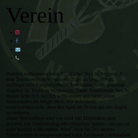
Verein
Herzlich willkommen beim TC „Eiche“ Neu St. Jürgen e. V. –
dem Tennisverein in Worpswede. Egal ob jung oder alt,
Anfänger oder Fortgeschrittener, hier findest du das passende
Angebot für Tennis in Worpswede. Unser Tennisverein Neu St.
Jürgen heißt dich herzlich willkommen und bietet jedem
Interessierten die Möglichkeit, sich individuell
weiterzuentwickeln, ohne den Spaß am Tennis aus den Augen
zu verlieren.
Unser Vereinsleben wird von rund 100 Mitgliedern aktiv
gestaltet. Ob Tennisneuling oder erfahrener Spieler – bei uns ist
jeder herzlich willkommen. Werd´ auch Sie Teil unseres
Tennisvereins in Worpswede und teilen Sie unsere Leidenschaft