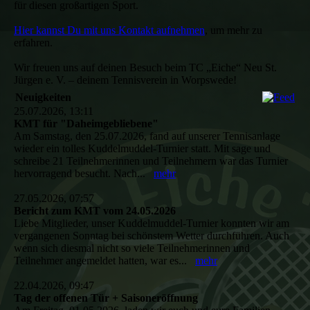
für diesen großartigen Sport.
Hier kannst Du mit uns Kontakt aufnehmen
, um mehr zu
erfahren.
Wir freuen uns auf deinen Besuch beim TC „Eiche“ Neu St.
Jürgen e. V. – deinem Tennisverein in Worpswede!
Neuigkeiten
25.07.2026, 13:11
KMT für "Daheimgebliebene"
Am Samstag, den 25.07.2026, fand auf unserer Tennisanlage
wieder ein tolles Kuddelmuddel-Turnier statt. Mit sage und
schreibe 21 Teilnehmerinnen und Teilnehmern war das Turnier
hervorragend besucht. Nach...
mehr
27.05.2026, 07:57
Bericht zum KMT vom 24.05.2026
Liebe Mitglieder, unser Kuddelmuddel-Turnier konnten wir am
vergangenen Sonntag bei schönstem Wetter durchführen. Auch
wenn sich diesmal nicht so viele Teilnehmerinnen und
Teilnehmer angemeldet hatten, war es...
mehr
22.04.2026, 09:47
Tag der offenen Tür + Saisoneröffnung