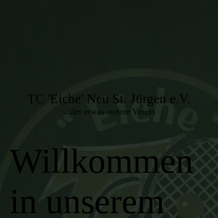
TC 'Eiche' Neu St. Jürgen e.V.
...der etwas andere Verein
Willkommen
in unserem