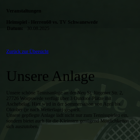
Veranstaltungen
Heimspiel - Herren60 vs. TV Schwanewede
Datum:
30.08.2025
Zurück zur Übersicht
Unsere Anlage
Unsere schöne Tennisanlage an der Neu St. Jürgener Str. 2,
27726 Worpswede verfügt über 3 Outdoor-Plätze mit
Aschebelag. Hier wird in der Sommersaison von April bis
Oktober (je nach Wetterlage) gespielt.
Unsere gepflegte Anlage lädt nicht nur zum Tennisspielen ein,
sondern bietet auch für die Kleinsten genügend Möglichkeiten
sich auszutoben.